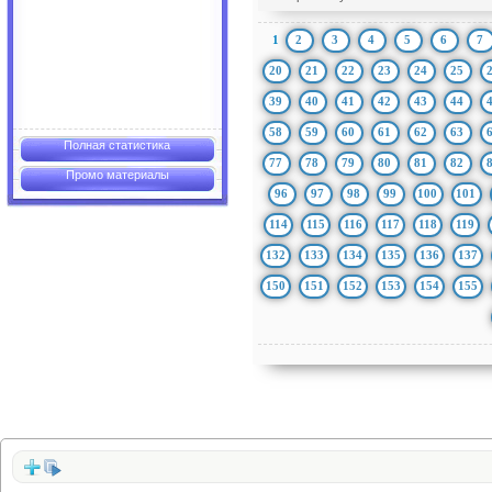
1
2
3
4
5
6
7
20
21
22
23
24
25
39
40
41
42
43
44
58
59
60
61
62
63
Полная статистика
77
78
79
80
81
82
Промо материалы
96
97
98
99
100
101
114
115
116
117
118
119
132
133
134
135
136
137
150
151
152
153
154
155