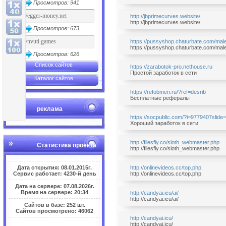
Просмотров: 941
http://jbprimecurves.website/
http://jbprimecurves.website/
Просмотров: 673
https://pussyshop.chaturbate.com/mal
https://pussyshop.chaturbate.com/mal
Просмотров: 626
Список сайтов
https://zarabotok-pro.nethouse.ru
Простой заработок в сети
Каталог сайтов
https://refobmen.ru/?ref=desrib
Бесплатные рефералы
реклама
https://socpublic.com/?i=9779407slide
Хороший заработок в сети
http://filesfly.co/sloth_webmaster.php
Статистика проекта
http://filesfly.co/sloth_webmaster.php
Дата открытия: 08.01.2015г.
http://onlinevideos.cc/top.php
Сервис работает: 4230-й день
http://onlinevideos.cc/top.php
Дата на сервере: 07.08.2026г.
Время на сервере: 20:34
http://candyai.icu/ai/
http://candyai.icu/ai/
Сайтов в базе: 252 шт.
Сайтов просмотрено: 46062
http://candyai.icu/
http://candyai.icu/