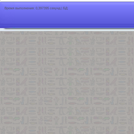
Время выполнения: 0,397395 секунд | БД: