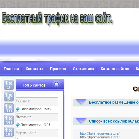
Главная
Контакты
Правила
Статистика
Каталог сайтов
К
Топ 5 сайтов
С
Бесплатное размещение с
Просмотров: 1505
Список всех ссылок облак
Просмотров: 1121
http://jbprimecurves.store/
http://jbprimecurves.store/