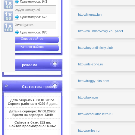
Просмотров: 941
http://linepay.fun
Просмотров: 673
http://xn--80adveslgi.xn--p1acf
Просмотров: 626
Список сайтов
Каталог сайтов
http://beyondinfinity.club
http://nfs-zone.ru
реклама
http://froggy-hits.com
Статистика проекта
http://buxin.ru
Дата открытия: 08.01.2015г.
Сервис работает: 4229-й день
Дата на сервере: 07.08.2026г.
http://evacuator-istra.ru
Время на сервере: 13:49
Сайтов в базе: 252 шт.
Сайтов просмотрено: 46062
http://serfes.ru