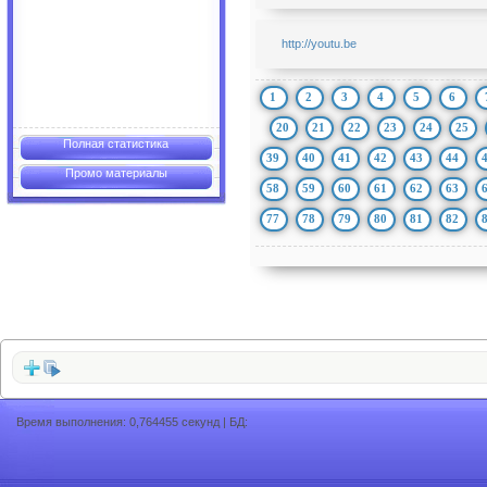
http://youtu.be
1
2
3
4
5
6
20
21
22
23
24
25
Полная статистика
39
40
41
42
43
44
Промо материалы
58
59
60
61
62
63
77
78
79
80
81
82
Время выполнения: 0,764455 секунд | БД: