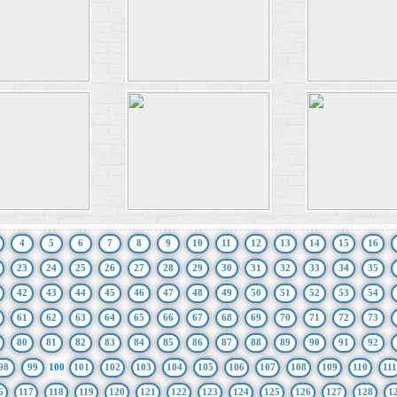
4
5
6
7
8
9
10
11
12
13
14
15
16
23
24
25
26
27
28
29
30
31
32
33
34
35
42
43
44
45
46
47
48
49
50
51
52
53
54
61
62
63
64
65
66
67
68
69
70
71
72
73
80
81
82
83
84
85
86
87
88
89
90
91
92
98
99
100
101
102
103
104
105
106
107
108
109
110
111
6
117
118
119
120
121
122
123
124
125
126
127
128
1