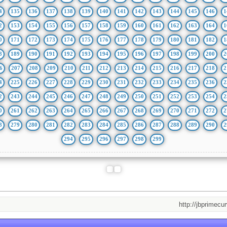
4
135
136
137
138
139
140
141
142
143
144
145
146
1
2
153
154
155
156
157
158
159
160
161
162
163
164
1
0
171
172
173
174
175
176
177
178
179
180
181
182
1
8
189
190
191
192
193
194
195
196
197
198
199
200
2
6
207
208
209
210
211
212
213
214
215
216
217
218
2
4
225
226
227
228
229
230
231
232
233
234
235
236
2
2
243
244
245
246
247
248
249
250
251
252
253
254
2
0
261
262
263
264
265
266
267
268
269
270
271
272
2
8
279
280
281
282
283
284
285
286
287
288
289
290
2
294
295
296
297
298
299
http://jbprimecurves.st