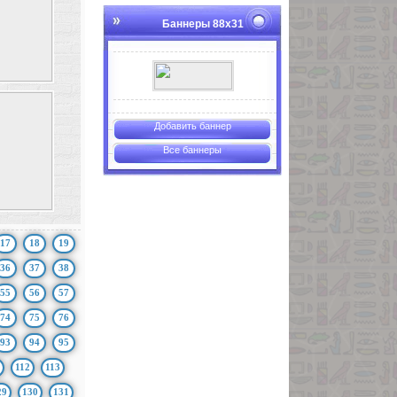
Баннеры 88х31
Добавить баннер
Все баннеры
17
18
19
36
37
38
55
56
57
74
75
76
93
94
95
112
113
29
130
131