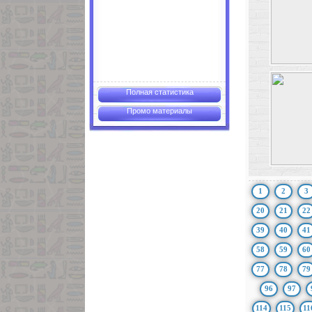
Полная статистика
Промо материалы
1
2
3
20
21
22
39
40
41
58
59
60
77
78
79
96
97
114
115
11