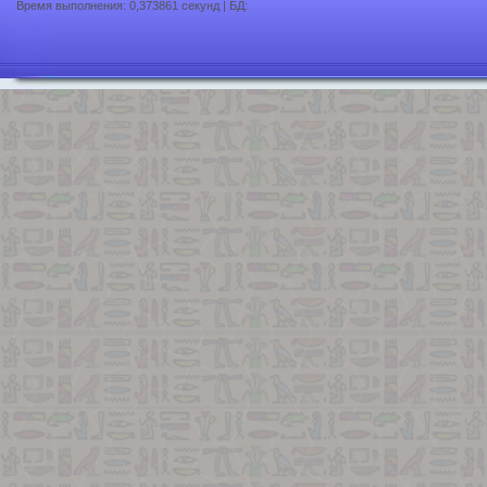
Время выполнения: 0,373861 секунд | БД: