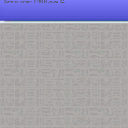
Время выполнения: 0,486714 секунд | БД: