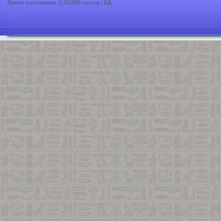
Время выполнения: 0,331880 секунд | БД: