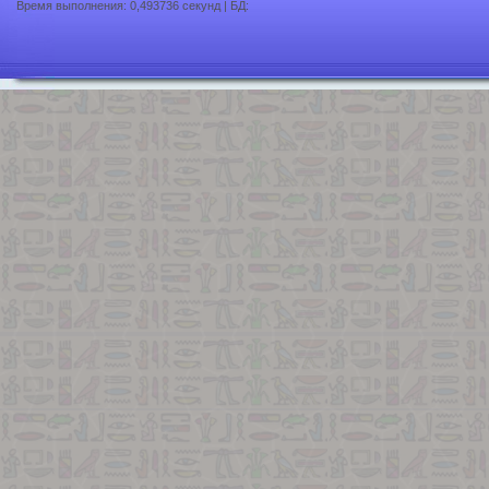
Время выполнения: 0,493736 секунд | БД: