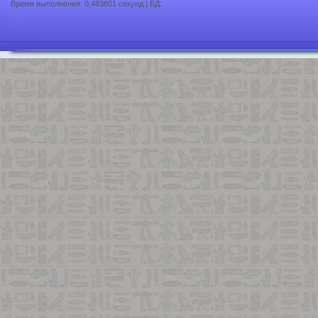
Время выполнения: 0,483801 секунд | БД: