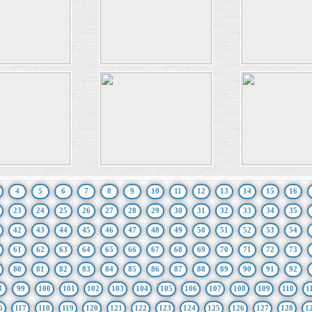
4
5
6
7
8
9
10
11
12
13
14
15
16
23
24
25
26
27
28
29
30
31
32
33
34
35
42
43
44
45
46
47
48
49
50
51
52
53
54
61
62
63
64
65
66
67
68
69
70
71
72
73
80
81
82
83
84
85
86
87
88
89
90
91
92
8
99
100
101
102
103
104
105
106
107
108
109
110
1
6
117
118
119
120
121
122
123
124
125
126
127
128
1