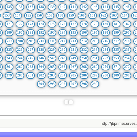
4
135
136
137
138
139
140
141
142
143
144
145
146
1
2
153
154
155
156
157
158
159
160
161
162
163
164
16
0
171
172
173
174
175
176
177
178
179
180
181
182
1
8
189
190
191
192
193
194
195
196
197
198
199
200
2
6
207
208
209
210
211
212
213
214
215
216
217
218
2
4
225
226
227
228
229
230
231
232
233
234
235
236
2
2
243
244
245
246
247
248
249
250
251
252
253
254
2
0
261
262
263
264
265
266
267
268
269
270
271
272
2
8
279
280
281
282
283
284
285
286
287
288
289
290
2
294
295
296
297
298
299
http://jbprimecurves.store/