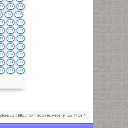
47
148
149
5
166
167
83
184
185
01
202
203
19
220
221
37
238
239
55
256
257
73
274
275
91
292
293
http://jbprimecurves.website/
https://pussyshop.chaturbate.com/ma
|
|
(15)
(12)