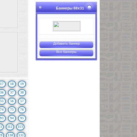
Баннеры 88х31
Добавить баннер
Все баннеры
17
18
19
36
37
38
55
56
57
74
75
76
93
94
95
11
112
113
29
130
131