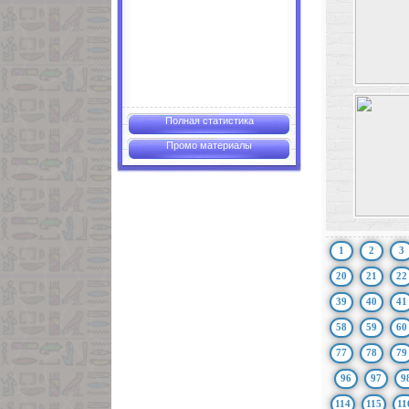
Полная статистика
Промо материалы
1
2
3
20
21
22
39
40
41
58
59
60
77
78
79
96
97
9
114
115
11