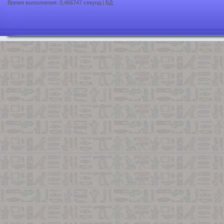
Время выполнения: 0,466747 секунд | БД: