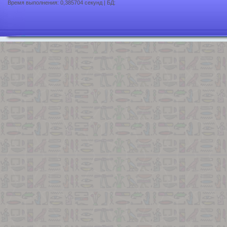
Время выполнения: 0,385704 секунд | БД: