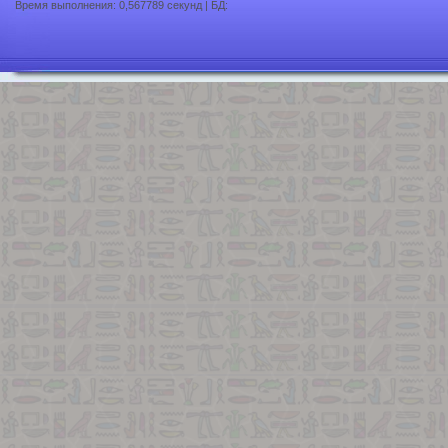
Время выполнения: 0,567789 секунд | БД: