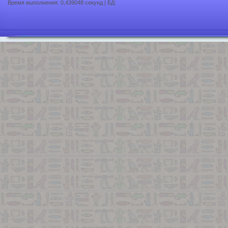
Время выполнения: 0,439048 секунд | БД: