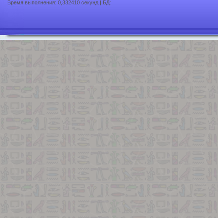
Время выполнения: 0,332410 секунд | БД: