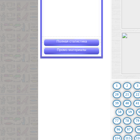
Полная статистика
Промо материалы
1
2
3
20
21
22
39
40
41
58
59
77
78
79
96
97
9
114
115
11