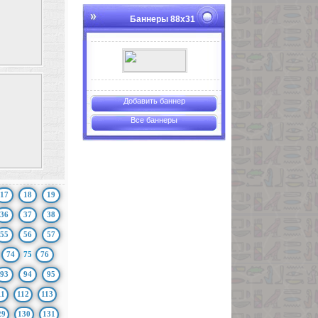
Баннеры 88х31
Добавить баннер
Все баннеры
17
18
19
36
37
38
55
56
57
74
75
76
93
94
95
11
112
113
29
130
131