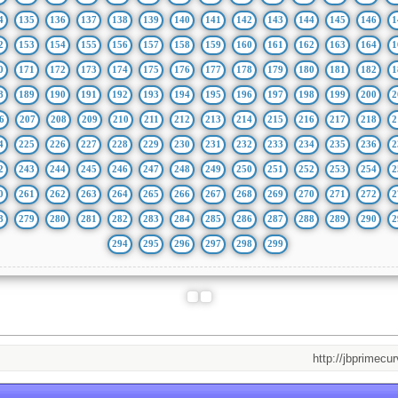
4
135
136
137
138
139
140
141
142
143
144
145
146
1
2
153
154
155
156
157
158
159
160
161
162
163
164
1
0
171
172
173
174
175
176
177
178
179
180
181
182
1
8
189
190
191
192
193
194
195
196
197
198
199
200
2
6
207
208
209
210
211
212
213
214
215
216
217
218
2
4
225
226
227
228
229
230
231
232
233
234
235
236
2
2
243
244
245
246
247
248
249
250
251
252
253
254
2
0
261
262
263
264
265
266
267
268
269
270
271
272
2
8
279
280
281
282
283
284
285
286
287
288
289
290
2
294
295
296
297
298
299
http://jbprimecurves.st