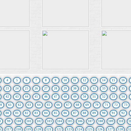
4
5
6
7
8
9
10
11
12
13
14
15
16
23
24
25
26
27
28
29
30
31
32
33
34
35
42
43
44
45
46
47
48
49
50
51
52
53
54
60
61
62
63
64
65
66
67
68
69
70
71
72
73
80
81
82
83
84
85
86
87
88
89
90
91
92
8
99
100
101
102
103
104
105
106
107
108
109
110
1
6
117
118
119
120
121
122
123
124
125
126
127
128
1