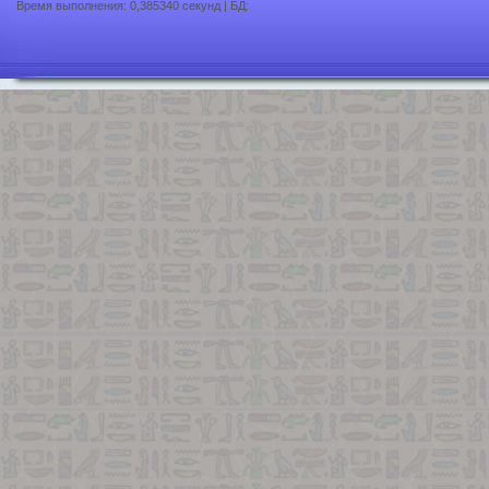
Время выполнения: 0,385340 секунд | БД: