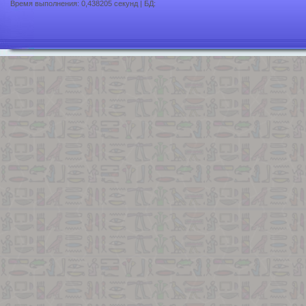
Время выполнения: 0,438205 секунд | БД: