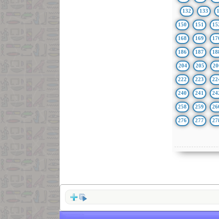
132
133
150
151
15
168
169
17
186
187
18
204
205
20
222
223
22
240
241
24
258
259
26
276
277
27