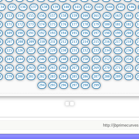
134
135
136
137
138
139
140
141
142
143
144
145
146
2
153
154
155
156
157
158
159
160
161
162
163
164
1
0
171
172
173
174
175
176
177
178
179
180
181
182
1
8
189
190
191
192
193
194
195
196
197
198
199
200
2
6
207
208
209
210
211
212
213
214
215
216
217
218
2
4
225
226
227
228
229
230
231
232
233
234
235
236
2
2
243
244
245
246
247
248
249
250
251
252
253
254
2
0
261
262
263
264
265
266
267
268
269
270
271
272
2
8
279
280
281
282
283
284
285
286
287
288
289
290
2
294
295
296
297
298
299
http://jbprimecurves.store