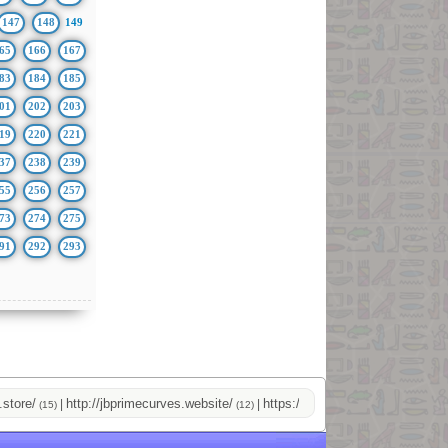
147
148
149
65
166
167
83
184
185
01
202
203
19
220
221
37
238
239
55
256
257
73
274
275
91
292
293
/
http://jbprimecurves.website/
https://pussyshop.chaturbate.com/ma
|
|
(15)
(12)