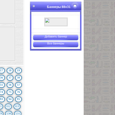
Баннеры 88х31
Добавить баннер
Все баннеры
17
18
19
36
37
38
55
56
57
74
75
76
93
94
95
11
112
113
29
130
131