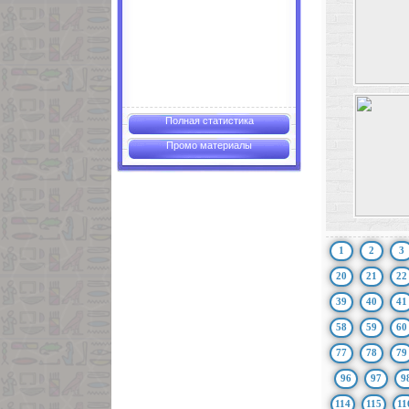
Полная статистика
Промо материалы
1
2
3
20
21
22
39
40
41
58
59
60
77
78
79
96
97
9
114
115
11