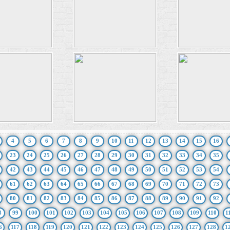
4
5
6
7
8
9
10
11
12
13
14
15
16
23
24
25
26
27
28
29
30
31
32
33
34
35
42
43
44
45
46
47
48
49
50
51
52
53
54
61
62
63
64
65
66
67
68
69
70
71
72
73
80
81
82
83
84
85
86
87
88
89
90
91
92
8
99
100
101
102
103
104
105
106
107
108
109
110
1
6
117
118
119
120
121
122
123
124
125
126
127
128
1