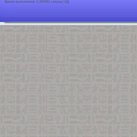
Время выполнения: 0,399361 секунд | БД: