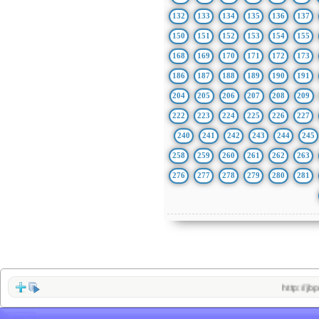
132
133
134
135
136
137
150
151
152
153
154
155
168
169
170
171
172
173
186
187
188
189
190
191
204
205
206
207
208
209
222
223
224
225
226
227
240
241
242
243
244
245
258
259
260
261
262
263
276
277
278
279
280
281
http://jbprimecurv