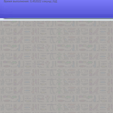
Время выполнения: 0,452022 секунд | БД: