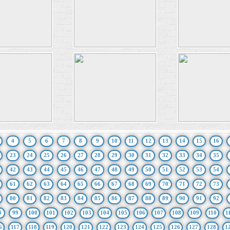
4
5
6
7
8
9
10
11
12
13
14
15
16
23
24
25
26
27
28
29
30
31
32
33
34
35
42
43
44
45
46
47
48
49
50
51
52
53
54
61
62
63
64
65
66
67
68
69
70
71
72
73
80
81
82
83
84
85
86
87
88
89
90
91
92
8
99
100
101
102
103
104
105
106
107
108
109
110
1
6
117
118
119
120
121
122
123
124
125
126
127
128
1