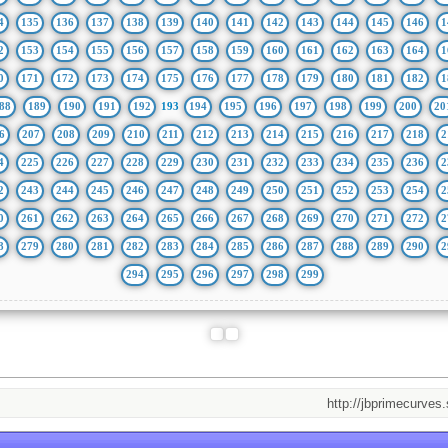
4
135
136
137
138
139
140
141
142
143
144
145
146
1
2
153
154
155
156
157
158
159
160
161
162
163
164
1
0
171
172
173
174
175
176
177
178
179
180
181
182
1
88
189
190
191
192
193
194
195
196
197
198
199
200
20
6
207
208
209
210
211
212
213
214
215
216
217
218
2
4
225
226
227
228
229
230
231
232
233
234
235
236
2
2
243
244
245
246
247
248
249
250
251
252
253
254
2
0
261
262
263
264
265
266
267
268
269
270
271
272
2
8
279
280
281
282
283
284
285
286
287
288
289
290
2
294
295
296
297
298
299
http://jbprimecurves.store/