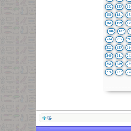
132
133
13
150
151
15
168
169
17
186
187
1
204
205
20
222
223
22
240
241
24
258
259
26
276
277
27