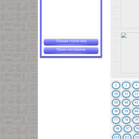
Полная статистика
Промо материалы
1
2
3
20
21
22
39
40
41
58
59
60
77
78
79
96
97
9
114
115
11