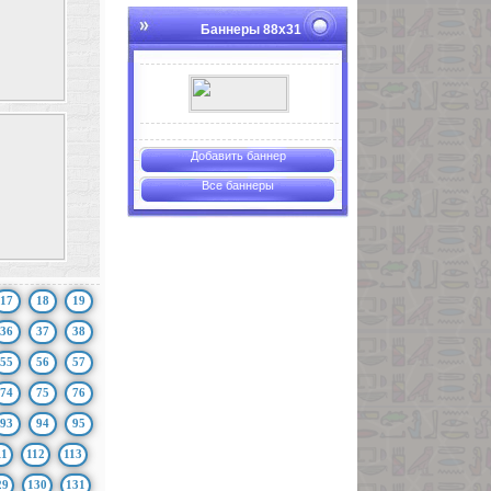
Баннеры 88х31
Добавить баннер
Все баннеры
17
18
19
36
37
38
55
56
57
74
75
76
93
94
95
11
112
113
29
130
131