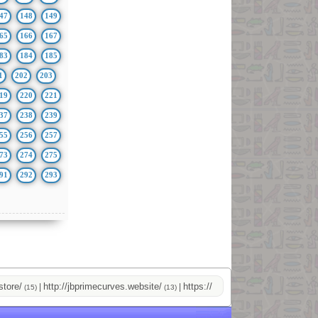
47
148
149
65
166
167
83
184
185
1
202
203
19
220
221
37
238
239
55
256
257
73
274
275
91
292
293
http://jbprimecurves.website/
https://pussyshop.chaturbate.com/ma
|
|
(15)
(13)