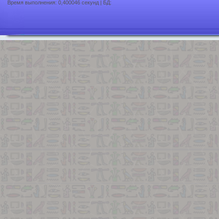
Время выполнения: 0,400046 секунд | БД: