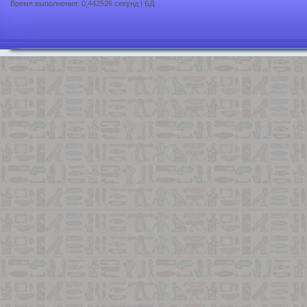
Время выполнения: 0,442526 секунд | БД: