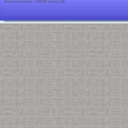
Время выполнения: 1,088766 секунд | БД: