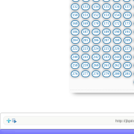
132
133
134
135
136
137
150
151
152
153
154
155
168
169
170
171
172
173
186
187
188
189
190
191
204
205
206
207
208
209
222
223
224
225
226
227
240
241
242
243
244
245
258
259
260
261
262
263
276
277
278
279
280
281
http://jbprimecurves