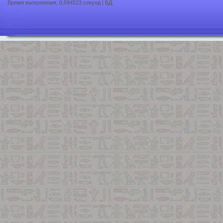
Время выполнения: 0,594523 секунд | БД: