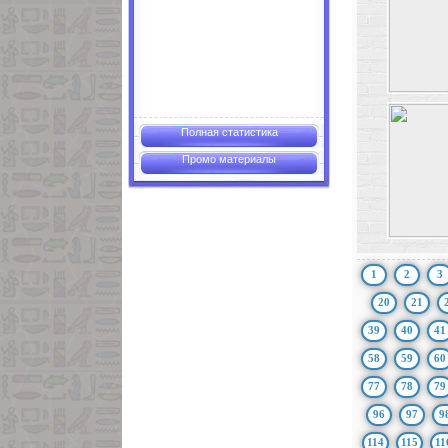
Полная статистика
Промо материалы
1
2
3
20
21
39
40
41
58
59
60
77
78
79
96
97
9
114
115
11