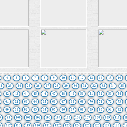
4
5
6
7
8
9
10
11
12
13
14
15
16
22
23
24
25
26
27
28
29
30
31
32
33
34
35
42
43
44
45
46
47
48
49
50
51
52
53
54
61
62
63
64
65
66
67
68
69
70
71
72
73
80
81
82
83
84
85
86
87
88
89
90
91
92
8
99
100
101
102
103
104
105
106
107
108
109
110
1
6
117
118
119
120
121
122
123
124
125
126
127
128
1