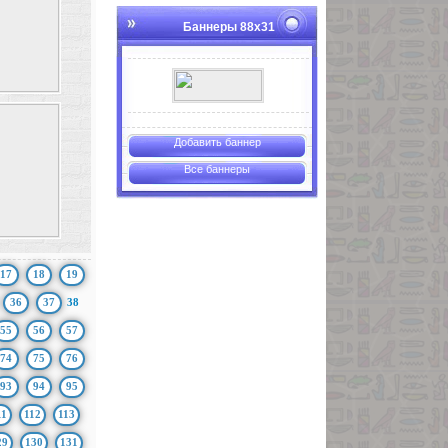
Баннеры 88х31
Добавить баннер
Все баннеры
17
18
19
36
37
38
55
56
57
74
75
76
93
94
95
11
112
113
29
130
131