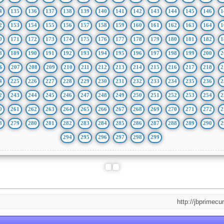
4
135
136
137
138
139
140
141
142
143
144
145
146
1
2
153
154
155
156
157
158
159
160
161
162
163
164
1
0
171
172
173
174
175
176
177
178
179
180
181
182
1
8
189
190
191
192
193
194
195
196
197
198
199
200
2
6
207
208
209
210
211
212
213
214
215
216
217
218
2
4
225
226
227
228
229
230
231
232
233
234
235
236
2
2
243
244
245
246
247
248
249
250
251
252
253
254
2
0
261
262
263
264
265
266
267
268
269
270
271
272
2
8
279
280
281
282
283
284
285
286
287
288
289
290
2
294
295
296
297
298
299
http://jbprimecurves.s