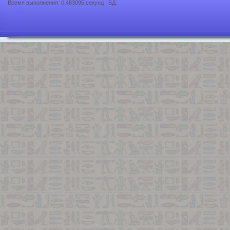
Время выполнения: 0,483095 секунд | БД: