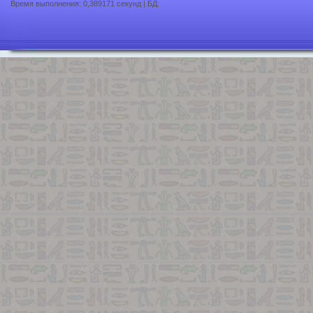
Время выполнения: 0,389171 секунд | БД: