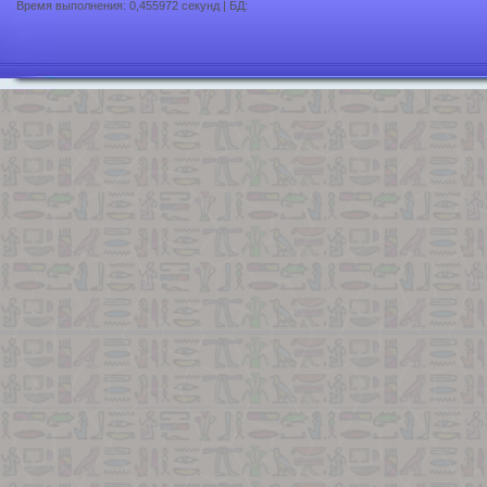
Время выполнения: 0,455972 секунд | БД: