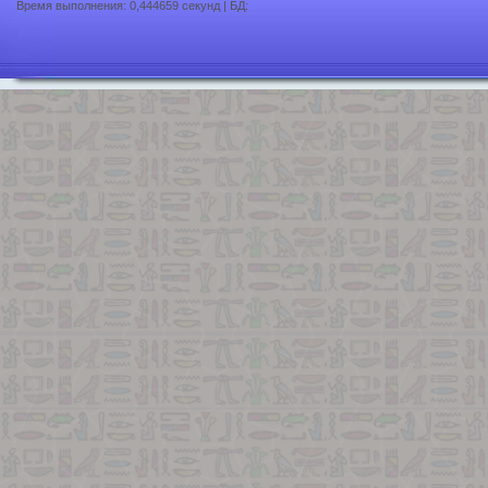
Время выполнения: 0,444659 секунд | БД: