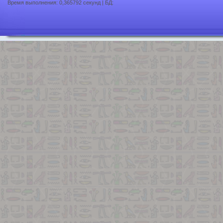
Время выполнения: 0,365792 секунд | БД: