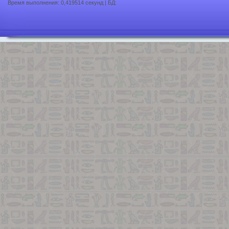
Время выполнения: 0,419514 секунд | БД: