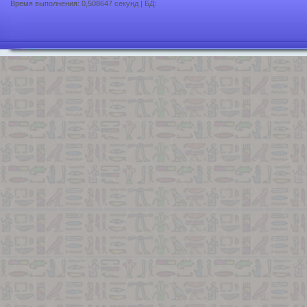
Время выполнения: 0,508647 секунд | БД: