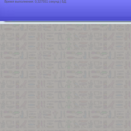
Время выполнения: 0,327551 секунд | БД: